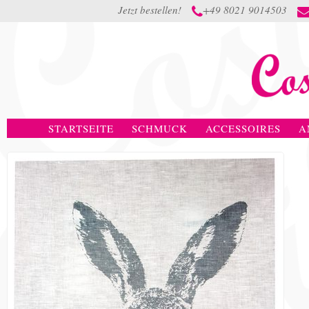
Jetzt bestellen!
+49 8021 9014503

STARTSEITE
SCHMUCK
ACCESSOIRES
A