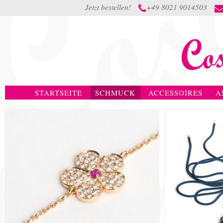
Jetzt bestellen!
+49 8021 9014503

STARTSEITE
SCHMUCK
ACCESSOIRES
A