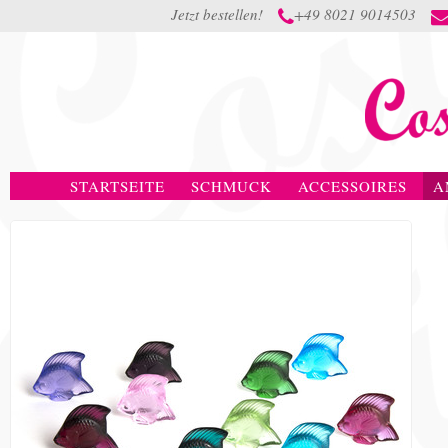
Jetzt bestellen!
+49 8021 9014503

STARTSEITE
SCHMUCK
ACCESSOIRES
A