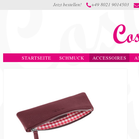
Jetzt bestellen!
+49 8021 9014503

STARTSEITE
SCHMUCK
ACCESSOIRES
A