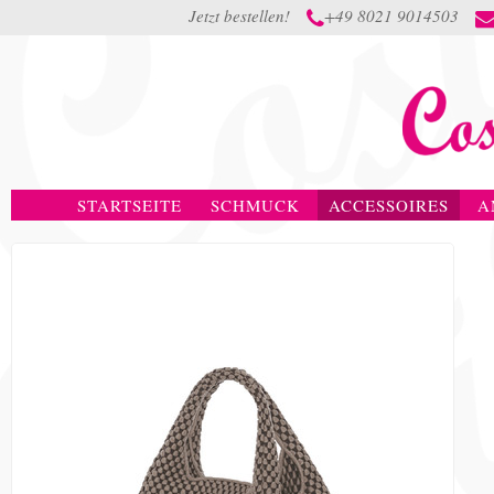
Jetzt bestellen!
+49 8021 9014503

STARTSEITE
SCHMUCK
ACCESSOIRES
A